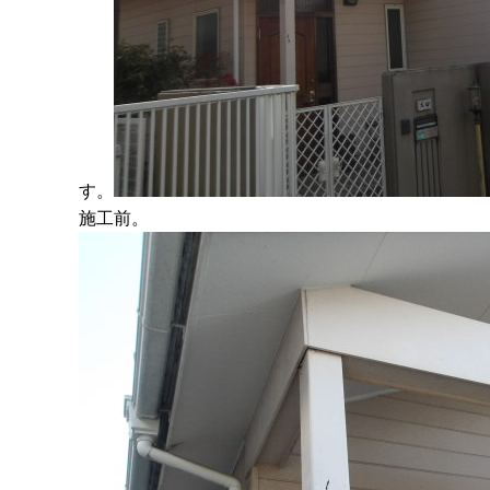
す。
施工前。