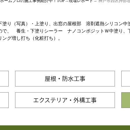
ルホームプロの施工事例紹介中！TOP
→
現場レポート
→ 神戸市西区押部
下塗り（写真）・上塗り、出窓の屋根部 溶剤遮熱シリコン中
ので、 養生・下塗りシーラー ナノコンポジットＷ中塗り、
リング増し打ち（化粧打ち）。
屋根・防水工事
エクステリア・外構工事