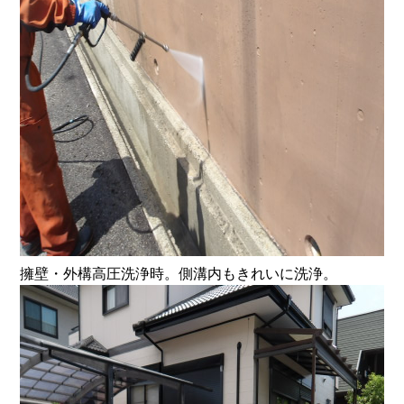
擁壁・外構高圧洗浄時。側溝内もきれいに洗浄。