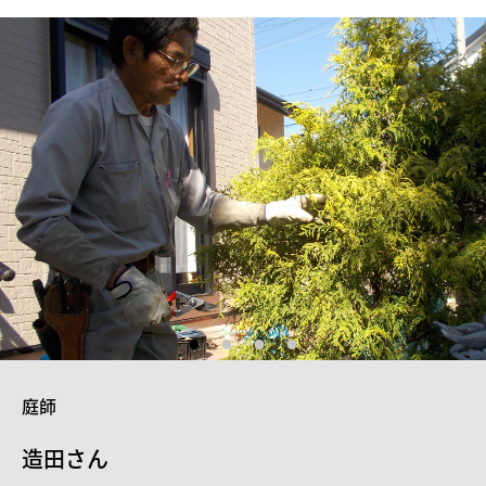
庭師
造田さん