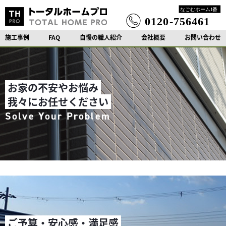
施工事例
FAQ
自慢の職人紹介
会社概要
お問い合わせ
お家の不安やお悩み
我々にお任せください
Solve Your Problem
ご予算・安心感・満足感