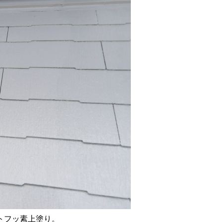
トフッ素上塗り。