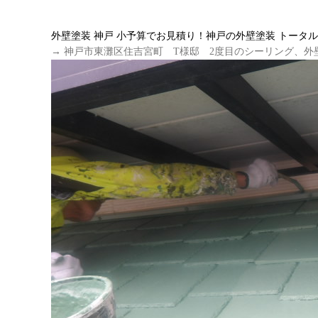
外壁塗装 神戸 小予算でお見積り！神戸の外壁塗装 トータ
→ 神戸市東灘区住吉宮町 T様邸 2度目のシーリング、