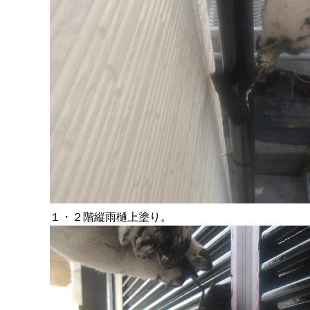
１・２階縦雨樋上塗り。