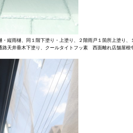
樋・縦雨樋、同１階下塗り・上塗り、２階雨戸１箇所上塗り、１
通路天井垂木下塗り、クールタイトフッ素 西面離れ店舗屋根