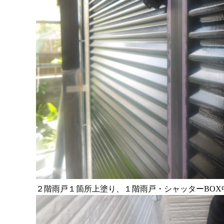
２階雨戸１箇所上塗り、１階雨戸・シャッターBOX