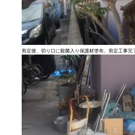
剪定後、切り口に殺菌入り保護材塗布。剪定工事完