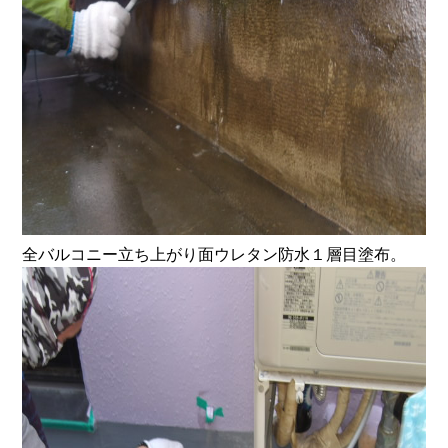
全バルコニー立ち上がり面ウレタン防水１層目塗布。