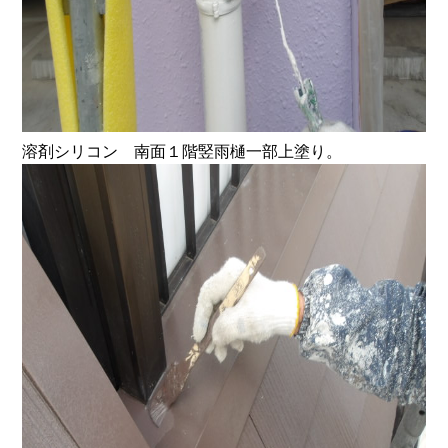
溶剤シリコン 南面１階竪雨樋一部上塗り。