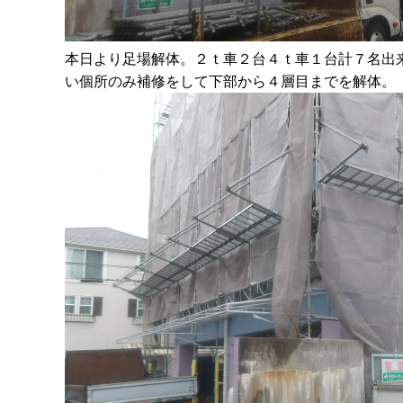
本日より足場解体。２ｔ車２台４ｔ車１台計７名出
い個所のみ補修をして下部から４層目までを解体。