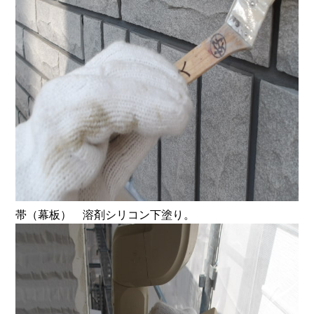
帯（幕板） 溶剤シリコン下塗り。