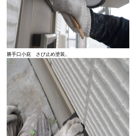
勝手口小庇 さび止め塗装。