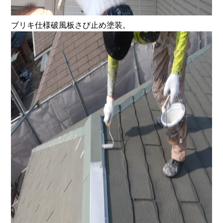
ブリキ仕様破風板さび止め塗装。