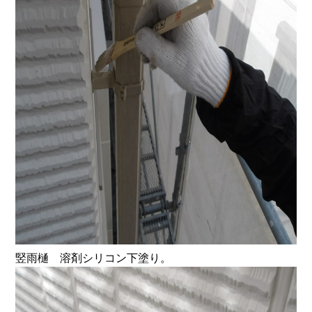
竪雨樋 溶剤シリコン下塗り。