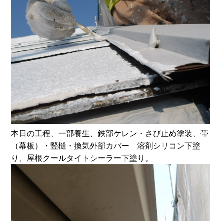
本日の工程、一部養生、鉄部ケレン・さび止め塗装、帯
（幕板）・竪樋・換気外部カバー 溶剤シリコン下塗
り、屋根クールタイトシーラー下塗り。