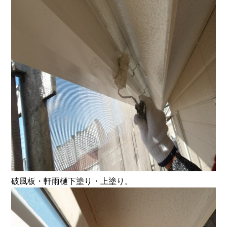
破風板・軒雨樋下塗り・上塗り。