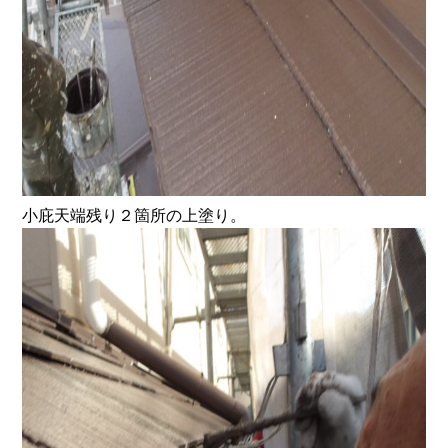
小庇天端残り２箇所の上塗り。