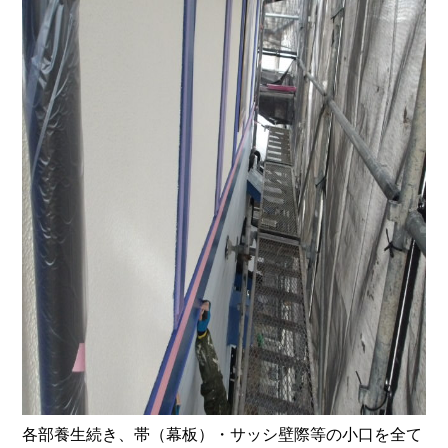
各部養生続き、帯（幕板）・サッシ壁際等の小口を全て