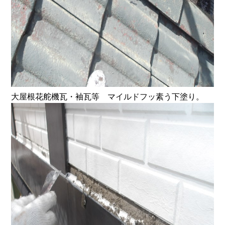
大屋根花舵機瓦・袖瓦等 マイルドフッ素う下塗り。