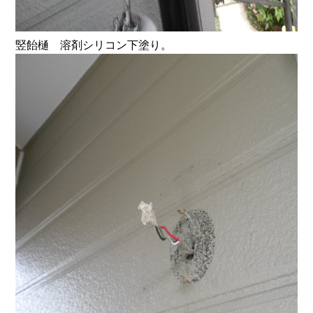
竪飴樋 溶剤シリコン下塗り。