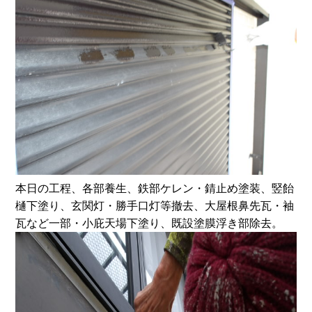
本日の工程、各部養生、鉄部ケレン・錆止め塗装、竪飴
樋下塗り、玄関灯・勝手口灯等撤去、大屋根鼻先瓦・袖
瓦など一部・小庇天場下塗り、既設塗膜浮き部除去。