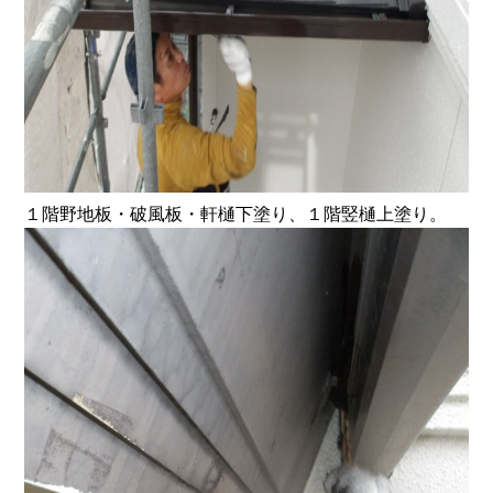
１階野地板・破風板・軒樋下塗り、１階竪樋上塗り。