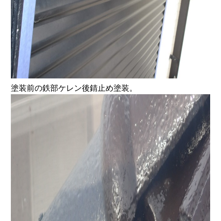
塗装前の鉄部ケレン後錆止め塗装。