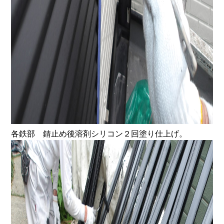
各鉄部 錆止め後溶剤シリコン２回塗り仕上げ。