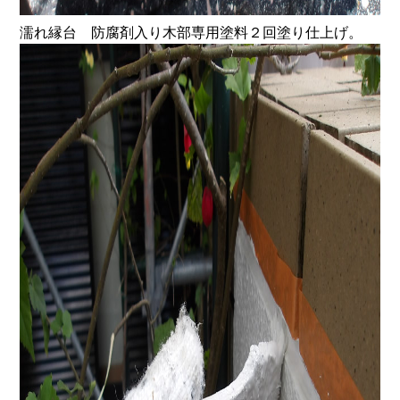
濡れ縁台 防腐剤入り木部専用塗料２回塗り仕上げ。