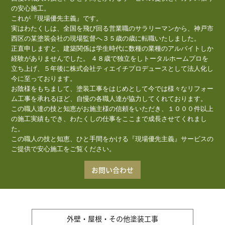
の安心施工。
これが『現場優先主義』です。
実はわたくしは、全国を飛び回る営業職のサラリーマンから、神戸市
西区の某塗装会社の現場監督へ３５歳の歳に転職いたしました。
正直申しますと、建築関係は学生時代に数種の業種のアルバイトしか
経験がありませんでした。 ４８歳で独立をしトータルホームプロを
立ち上げ、５年後に株式会社ティエイチプロデュースとして法人化し
今に至っております。
お陰様をもちまして、塗装工事をはじめとして今では様々なリフォー
ム工事を承れるほど、自慢の各職人達が協力してくれております。
この職人達の技と知恵がお施主様の信頼をいただき、１０００件以上
の施工実績もでき、わたくしの仕事をここまで成長させてくれまし
た。
この職人の技と知恵、ひと手間をかける『現場優先主義』サービスの
ご提供で安心施工をご覧ください。
お問い合わせ
外壁・屋根・その他塗装工事