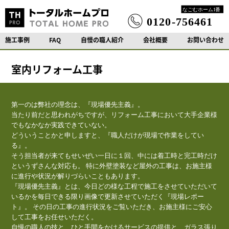
施工事例
FAQ
自慢の職人紹介
会社概要
お問い合わせ
室内リフォーム工事
第一のは弊社の理念は、『現場優先主義』。
当たり前だと思われがちですが、リフォーム工事において大手企業様
でもなかなか実践できていない。
どういうことかと申しますと、『職人だけが現場で作業をしてい
る』。
そう担当者が来てもせいぜい一日に１回、中には着工時と完工時だけ
というずさんな対応も。 特に外壁塗装など屋外の工事は、お施主様
に進行や状況が解りづらいこともあります。
『現場優先主義』とは、今日どの様な工程で施工をさせていただいて
いるかを毎日できる限り画像で更新させていただく『現場レポー
ト』。 その日の工事の進行状況をご覧いただき、お施主様にご安心
して工事をお任せいただく。
自慢の職人の技と、ひと手間をかけるサービスの提供と、ガラス張り