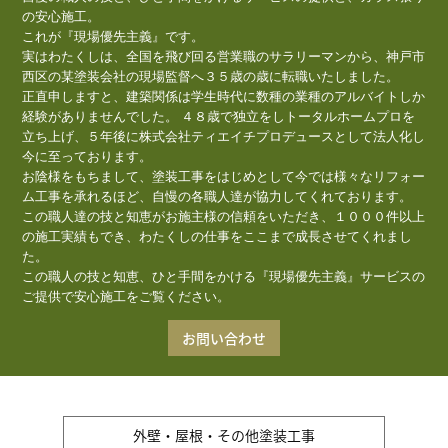
の安心施工。
これが『現場優先主義』です。
実はわたくしは、全国を飛び回る営業職のサラリーマンから、神戸市
西区の某塗装会社の現場監督へ３５歳の歳に転職いたしました。
正直申しますと、建築関係は学生時代に数種の業種のアルバイトしか
経験がありませんでした。 ４８歳で独立をしトータルホームプロを
立ち上げ、５年後に株式会社ティエイチプロデュースとして法人化し
今に至っております。
お陰様をもちまして、塗装工事をはじめとして今では様々なリフォー
ム工事を承れるほど、自慢の各職人達が協力してくれております。
この職人達の技と知恵がお施主様の信頼をいただき、１０００件以上
の施工実績もでき、わたくしの仕事をここまで成長させてくれまし
た。
この職人の技と知恵、ひと手間をかける『現場優先主義』サービスの
ご提供で安心施工をご覧ください。
お問い合わせ
外壁・屋根・その他塗装工事