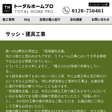
施工事例
FAQ
自慢の職人紹介
会社概要
お問い合わせ
サッシ・建具工事
第一のは弊社の理念は、『現場優先主義』。
当たり前だと思われがちですが、リフォーム工事において大手企業様
でもなかなか実践できていない。
どういうことかと申しますと、『職人だけが現場で作業をしてい
る』。
そう担当者が来てもせいぜい一日に１回、中には着工時と完工時だけ
というずさんな対応も。 特に外壁塗装など屋外の工事は、お施主様
に進行や状況が解りづらいこともあります。
『現場優先主義』とは、今日どの様な工程で施工をさせていただいて
いるかを毎日できる限り画像で更新させていただく『現場レポー
ト』。 その日の工事の進行状況をご覧いただき、お施主様にご安心
して工事をお任せいただく。
自慢の職人の技と、ひと手間をかけるサービスの提供と、ガラス張り