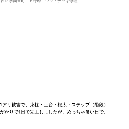
市西区学園東町 Ｆ様邸 ウッドデッキ修理
ロアリ被害で、束柱・土台・根太・ステップ（階段）
がかりで1日で完工しましたが、めっちゃ暑い日で、