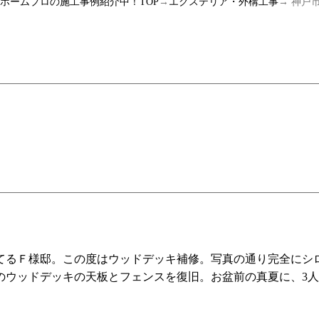
ルホームプロの施工事例紹介中！TOP
→
エクステリア・外構工事
→ 神戸
てるＦ様邸。この度はウッドデッキ補修。写真の通り完全にシ
のウッドデッキの天板とフェンスを復旧。お盆前の真夏に、3人