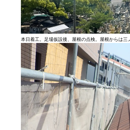
本日着工。足場仮設後、屋根の点検。屋根からは三