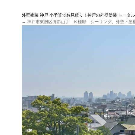
外壁塗装 神戸 小予算でお見積り！神戸の外壁塗装 トータ
→ 神戸市東灘区御影山手 Ｋ様邸 シーリング、外壁・屋