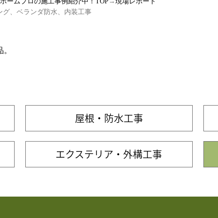
ルホームプロの施工事例紹介中！TOP
→
現場レポート
ング、ベランダ防水、内装工事
品。
屋根・防水工事
エクステリア・外構工事