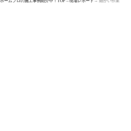
ルホームプロの施工事例紹介中！TOP
→
現場レポート
→ 細かい作業